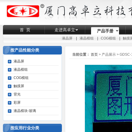
首 页
走进高卓立
产品手册
液晶屏
|
液晶模组
|
COG模组
|
触摸
按产品性能分类
当前位置：
首页
> 产品展示 >
GDSC-
液晶屏
液晶模组
COG模组
触摸屏
背光
彩屏
液晶模块-玻璃
按应用行业分类