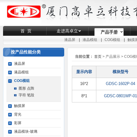
首 页
走进高卓立
产品手册
液晶屏
|
液晶模组
|
COG模组
|
触摸
按产品性能分类
当前位置：
首页
> 产品展示 > COG模
液晶屏
显示内容
模块型号
液晶模组
COG模组
16*2
GDSC-1602P-04
图形 点阵
字符 笔段
8*1
GDSC-0801WP-01
触摸屏
背光
彩屏
液晶模块-玻璃