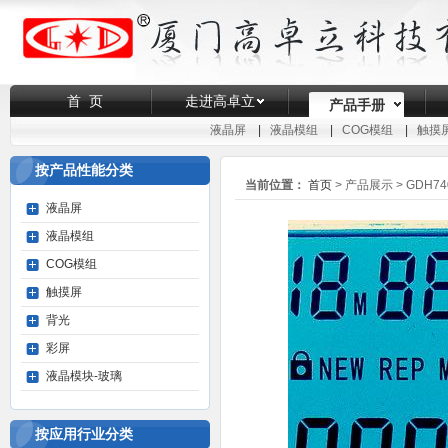
首 页
走进高卓立
产品手册
液晶屏
|
液晶模组
|
COG模组
|
触摸
按产品性能分类
当前位置：
首页
> 产品展示 >
GDH74
液晶屏
液晶模组
COG模组
触摸屏
背光
彩屏
液晶模块-玻璃
按应用行业分类